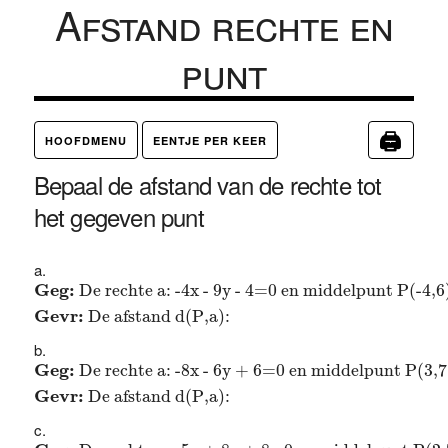
Afstand rechte en
punt
🖨
HOOFDMENU
EENTJE PER KEER
Bepaal de afstand van de rechte tot
het gegeven punt
Geg:
De rechte a: -4x - 9y - 4=0 en middelpunt P(-4
Geg: 
De rechte a: -4x - 9y - 4=0 en middelpunt P(-4,6
Gevr: 
De afstand d(P,a): 
Geg:
De rechte a: -8x - 6y + 6=0 en middelpunt P(3,
Geg: 
De rechte a: -8x - 6y + 6=0 en middelpunt P(3,7
Gevr: 
De afstand d(P,a): 
Geg:
De rechte a: -5x + 8y + 8=0 en middelpunt P(2