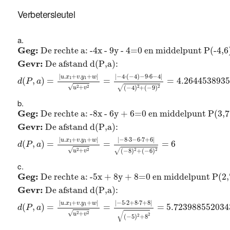
Verbetersleutel
Geg:
De rechte a: -4x - 9y - 4=0 en middelpunt P(-4
Geg: 
De rechte a: -4x - 9y - 4=0 en middelpunt P(-4,6
Gevr: 
De afstand d(P,a): 
|
−
4
⋅
(
−
4
)
−
9
⋅
6
−
4
|
|
.
+
.
+
|
u
x
v
y
w
1
1
(
,
)
=
=
=
4.264453893
d
P
a
√
2
2
√
2
2
+
(
−
4
)
+
(
−
9
)
u
v
Geg:
De rechte a: -8x - 6y + 6=0 en middelpunt P(3,
Geg: 
De rechte a: -8x - 6y + 6=0 en middelpunt P(3,7
Gevr: 
De afstand d(P,a): 
|
.
+
.
+
|
|
−
8
⋅
3
−
6
⋅
7
+
6
|
u
x
v
y
w
1
1
(
,
)
=
=
=
6
d
P
a
√
2
2
√
2
2
+
(
−
8
)
+
(
−
6
)
u
v
Geg:
De rechte a: -5x + 8y + 8=0 en middelpunt P(2
Geg: 
De rechte a: -5x + 8y + 8=0 en middelpunt P(2,
Gevr: 
De afstand d(P,a): 
|
.
+
.
+
|
|
−
5
⋅
2
+
8
⋅
7
+
8
|
u
x
v
y
w
1
1
(
,
)
=
=
=
5.723988552034
d
P
a
√
√
2
2
+
u
v
2
2
(
−
5
)
+
8