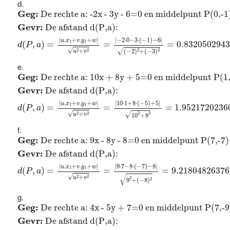
Geg:
De rechte a: -2x - 3y - 6=0 en middelpunt P(0,
Geg: 
De rechte a: -2x - 3y - 6=0 en middelpunt P(0,-1
Gevr: 
De afstand d(P,a): 
|
−
2
⋅
0
−
3
⋅
(
−
1
)
−
6
|
|
.
+
.
+
|
u
x
v
y
w
1
1
(
,
)
=
=
=
0.832050294
d
P
a
√
2
2
√
2
2
+
(
−
2
)
+
(
−
3
)
u
v
Geg:
De rechte a: 10x + 8y + 5=0 en middelpunt P(1
Geg: 
De rechte a: 10x + 8y + 5=0 en middelpunt P(1,
Gevr: 
De afstand d(P,a): 
|
10
⋅
1
+
8
⋅
(
−
5
)
+
5
|
|
.
+
.
+
|
u
x
v
y
w
1
1
(
,
)
=
=
=
1.9521720236
d
P
a
√
2
2
√
+
2
2
u
v
10
+
8
Geg:
De rechte a: 9x - 8y - 8=0 en middelpunt P(7,-
Geg: 
De rechte a: 9x - 8y - 8=0 en middelpunt P(7,-7)
Gevr: 
De afstand d(P,a): 
|
9
⋅
7
−
8
⋅
(
−
7
)
−
8
|
|
.
+
.
+
|
u
x
v
y
w
1
1
(
,
)
=
=
=
9.21804826376
d
P
a
√
√
2
2
+
u
v
2
2
9
+
(
−
8
)
Geg:
De rechte a: 4x - 5y + 7=0 en middelpunt P(7,-
Geg: 
De rechte a: 4x - 5y + 7=0 en middelpunt P(7,-9
Gevr: 
De afstand d(P,a): 