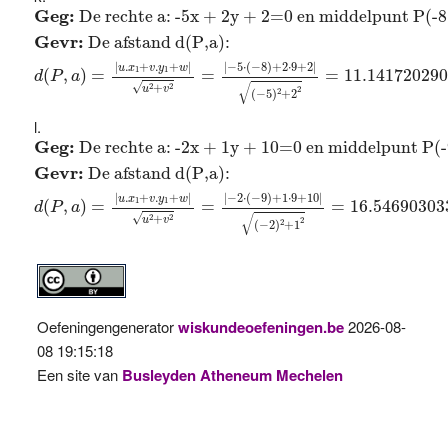
Geg:
De rechte a: -5x + 2y + 2=0 en middelpunt P(-
Geg: 
De rechte a: -5x + 2y + 2=0 en middelpunt P(-8
Gevr: 
De afstand d(P,a): 
|
−
5
⋅
(
−
8
)
+
2
⋅
9
+
2
|
|
.
+
.
+
|
u
x
v
y
w
1
1
(
,
)
=
=
=
11.14172029
d
P
a
√
√
2
2
+
u
v
2
2
(
−
5
)
+
2
Geg:
De rechte a: -2x + 1y + 10=0 en middelpunt P(
Geg: 
De rechte a: -2x + 1y + 10=0 en middelpunt P(-
Gevr: 
De afstand d(P,a): 
|
−
2
⋅
(
−
9
)
+
1
⋅
9
+
10
|
|
.
+
.
+
|
u
x
v
y
w
1
1
(
,
)
=
=
=
16.54690303
d
P
a
√
√
2
2
+
u
v
2
2
(
−
2
)
+
1
Oefeningengenerator
wiskundeoefeningen.be
2026-08-
08 19:15:18
Een site van
Busleyden Atheneum Mechelen