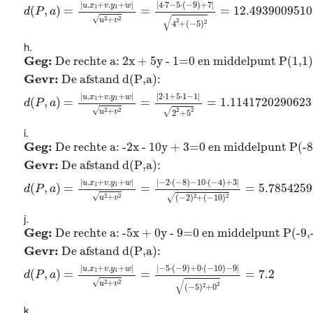
|
4
⋅
7
−
5
⋅
(
−
9
)
+
7
|
|
.
+
.
+
|
u
x
v
y
w
1
1
(
,
)
=
=
=
12.4939009510
d
P
a
√
√
2
2
+
u
v
2
2
4
+
(
−
5
)
Geg:
De rechte a: 2x + 5y - 1=0 en middelpunt P(1,
Geg: 
De rechte a: 2x + 5y - 1=0 en middelpunt P(1,1)
Gevr: 
De afstand d(P,a): 
|
.
+
.
+
|
|
2
⋅
1
+
5
⋅
1
−
1
|
u
x
v
y
w
1
1
(
,
)
=
=
=
1.1141720290623
d
P
a
√
2
2
√
+
2
2
u
v
2
+
5
Geg:
De rechte a: -2x - 10y + 3=0 en middelpunt P(-
Geg: 
De rechte a: -2x - 10y + 3=0 en middelpunt P(-8
Gevr: 
De afstand d(P,a): 
|
−
2
⋅
(
−
8
)
−
10
⋅
(
−
4
)
+
3
|
|
.
+
.
+
|
u
x
v
y
w
1
1
(
,
)
=
=
=
5.785425
d
P
a
√
2
2
√
2
2
+
(
−
2
)
+
(
−
10
)
u
v
Geg:
De rechte a: -5x + 0y - 9=0 en middelpunt P(-9
Geg: 
De rechte a: -5x + 0y - 9=0 en middelpunt P(-9,
Gevr: 
De afstand d(P,a): 
|
−
5
⋅
(
−
9
)
+
0
⋅
(
−
10
)
−
9
|
|
.
+
.
+
|
u
x
v
y
w
1
1
(
,
)
=
=
=
7.2
d
P
a
√
√
2
2
+
u
v
2
2
(
−
5
)
+
0