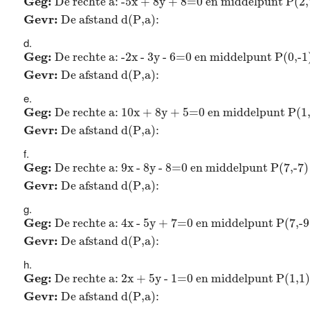
Geg: 
De rechte a: -5x + 8y + 8=0 en middelpunt P(2,
Gevr: 
De afstand d(P,a): 
Geg:
De rechte a: -2x - 3y - 6=0 en middelpunt P(0,
Geg: 
De rechte a: -2x - 3y - 6=0 en middelpunt P(0,-1
Gevr: 
De afstand d(P,a): 
Geg:
De rechte a: 10x + 8y + 5=0 en middelpunt P(1
Geg: 
De rechte a: 10x + 8y + 5=0 en middelpunt P(1,
Gevr: 
De afstand d(P,a): 
Geg:
De rechte a: 9x - 8y - 8=0 en middelpunt P(7,-
Geg: 
De rechte a: 9x - 8y - 8=0 en middelpunt P(7,-7)
Gevr: 
De afstand d(P,a): 
Geg:
De rechte a: 4x - 5y + 7=0 en middelpunt P(7,-
Geg: 
De rechte a: 4x - 5y + 7=0 en middelpunt P(7,-9
Gevr: 
De afstand d(P,a): 
Geg:
De rechte a: 2x + 5y - 1=0 en middelpunt P(1,
Geg: 
De rechte a: 2x + 5y - 1=0 en middelpunt P(1,1)
Gevr: 
De afstand d(P,a): 