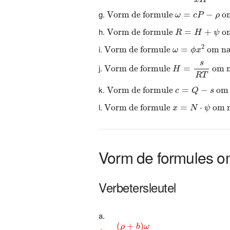
Vorm de formule
ω
=
c
P
−
ρ
om n
Vorm de formule 
=
−
 o
ω
c
P
ρ
Vorm de formule
R
=
H
+
ψ
om n
Vorm de formule 
=
+
 o
R
H
ψ
Vorm de formule
ω
=
ϕ
x
2
om naa
2
Vorm de formule 
=
 om na
ω
ϕ
x
Vorm de formule
H
=
s
R
T
om na
s
Vorm de formule 
=
 om n
H
R
T
Vorm de formule
c
=
Q
−
s
om na
Vorm de formule 
=
−
 om 
c
Q
s
Vorm de formule
x
=
N
⋅
ψ
om naa
Vorm de formule 
=
⋅
 om 
x
N
ψ
Vorm de formules 
Verbetersleutel
δ
=
(
ρ
+
b
)
ω
2
⇔
2
⋅
δ
=
(
ρ
+
b
)
ω
⇔
2
⋅
δ
ω
(
+
)
ρ
b
ω