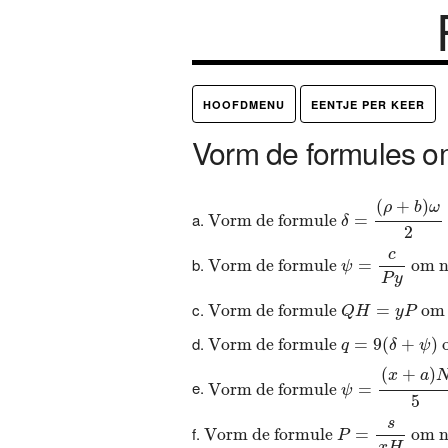
HOOFDMENU
EENTJE PER KEER
Vorm de formules 
Vorm de formule
δ
=
(
ρ
+
b
)
ω
2
o
(
+
)
ρ
b
ω
Vorm de formule 
=
δ
2
Vorm de formule
ψ
=
c
P
y
om na
c
Vorm de formule 
=
 om n
ψ
P
y
Vorm de formule
Q
H
=
y
P
om na
Vorm de formule 
=
 om 
Q
H
y
P
Vorm de formule
q
=
9
(
δ
+
ψ
)
om 
Vorm de formule 
=
9
(
+
)
 
q
δ
ψ
Vorm de formule
ψ
=
(
x
+
a
)
N
5
o
(
+
)
x
a
Vorm de formule 
=
ψ
5
Vorm de formule
P
=
s
x
H
om naa
s
Vorm de formule 
=
 om n
P
x
H