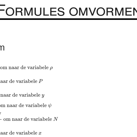
Formules omvorme
om
m naar de variabele
ρ
 om naar de variabele 
ρ
ar de variabele
P
aar de variabele 
P
ar de variabele
y
naar de variabele 
y
naar de variabele
ψ
om naar de variabele 
ψ
m naar de variabele
N
N
 om naar de variabele 
N
r de variabele
x
aar de variabele 
x