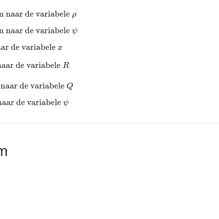
aar de variabele
ρ
m naar de variabele 
ρ
aar de variabele
ψ
m naar de variabele 
ψ
r de variabele
x
ar de variabele 
x
ar de variabele
R
aar de variabele 
R
ar de variabele
Q
naar de variabele 
Q
r de variabele
ψ
naar de variabele 
ψ
om
=
ρ
+
b
⇔
2
⋅
δ
ω
−
b
=
ρ