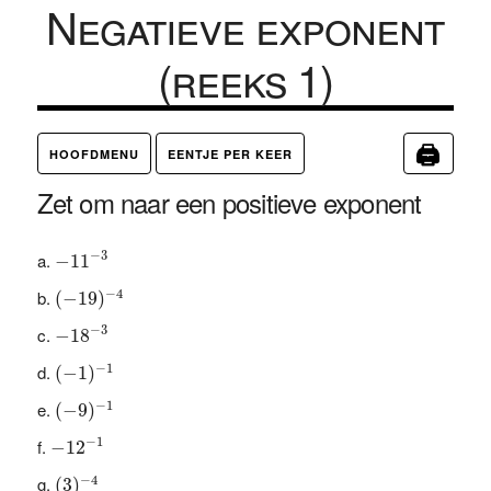
Negatieve exponent
(reeks 1)
🖨
HOOFDMENU
EENTJE PER KEER
Zet om naar een positieve exponent
−
11
−
3
−
3
−
11
(
−
19
)
−
4
−
4
(
−
19
)
−
18
−
3
−
3
−
18
(
−
1
)
−
1
−
1
(
−
1
)
(
−
9
)
−
1
−
1
(
−
9
)
−
12
−
1
−
1
−
12
(
3
)
−
4
−
4
(
3
)