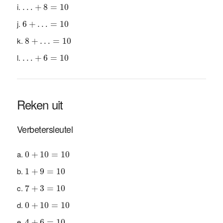
…
+
8
=
10
…
+
8
=
10
6
+
…
=
10
6
+
…
=
10
8
+
…
=
10
8
+
…
=
10
…
+
6
=
10
…
+
6
=
10
Reken uit
Verbetersleutel
0
+
10
=
10
0
+
10
=
10
1
+
9
=
10
1
+
9
=
10
7
+
3
=
10
7
+
3
=
10
0
+
10
=
10
0
+
10
=
10
4
+
6
=
10
4
+
6
=
10