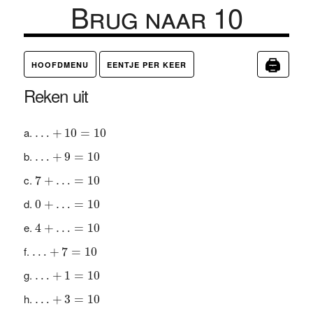
Brug naar 10
🖨
HOOFDMENU
EENTJE PER KEER
Reken uit
…
+
10
=
10
…
+
10
=
10
…
+
9
=
10
…
+
9
=
10
7
+
…
=
10
7
+
…
=
10
0
+
…
=
10
0
+
…
=
10
4
+
…
=
10
4
+
…
=
10
…
+
7
=
10
…
+
7
=
10
…
+
1
=
10
…
+
1
=
10
…
+
3
=
10
…
+
3
=
10