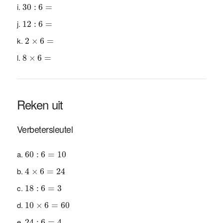
30
:
6
=
30
:
6
=
12
:
6
=
12
:
6
=
2
×
6
=
2
×
6
=
8
×
6
=
8
×
6
=
Reken uit
Verbetersleutel
60
:
6
=
10
60
:
6
=
10
4
×
6
=
24
4
×
6
=
24
18
:
6
=
3
18
:
6
=
3
10
×
6
=
60
10
×
6
=
60
24
:
6
=
4
24
:
6
=
4