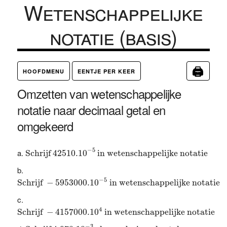
Wetenschappelijke
notatie (basis)
🖨
HOOFDMENU
EENTJE PER KEER
Omzetten van wetenschappelijke
notatie naar decimaal getal en
omgekeerd
Schrijf
42510.10
−
5
in wetenschappelijke notatie
−
5
Schrijf 
42510.10
 in wetenschappelijke notatie
Schrijf
−
5953000.10
−
5
in wetenschappelijke notatie
−
5
Schrijf 
−
5953000.10
 in wetenschappelijke notatie
Schrijf
−
4157000.10
4
in wetenschappelijke notatie
4
Schrijf 
−
4157000.10
 in wetenschappelijke notatie
Schrijf
4,978.10
−
3
als een decimaal getal
−
3