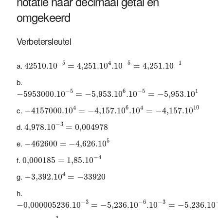
notatie naar decimaal getal en
omgekeerd
Verbetersleutel
42510.10
−
5
=
4,251.10
4
.10
−
5
=
4,251.10
−
1
−
5
4
−
1
−
5
42510.10
=
4,251.10
.10
=
4,251.10
−
5953000.10
−
5
=
−
5,953.10
6
.10
−
5
=
−
5,953.10
1
−
5
6
−
5
1
−
5953000.10
=
−
5,953.10
.10
=
−
5,953.10
−
4157000.10
4
=
−
4,157.10
6
.10
4
=
−
4,157.10
10
4
6
10
4
−
4157000.10
=
−
4,157.10
.10
=
−
4,157.10
4,978.10
−
3
=
0,004
978
−
3
4,978.10
=
0,004
978
−
462600
=
−
4,626.10
5
5
−
462600
=
−
4,626.10
0,000
185
=
1
,
85.10
−
4
−
4
0,000
185
=
1
,
85.10
−
3,392.10
4
=
−
33920
4
−
3,392.10
=
−
33920
−
0,000
005236.10
−
3
=
−
5,236.10
−
6
.10
−
3
=
−
5,236.10
−
3
−
6
−
3
−
0,000
005236.10
=
−
5,236.10
.10
=
−
5,236.10
−
4
,
72.10
3
=
−
4720