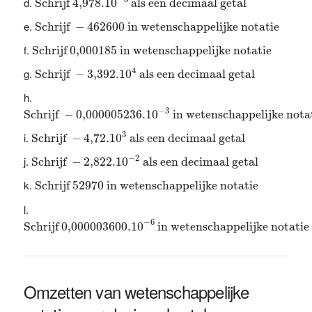
Schrijf 
4,978.10
 als een decimaal getal
Schrijf
−
462600
in wetenschappelijke notatie
Schrijf 
−
462600
 in wetenschappelijke notatie
Schrijf
0,000
185
in wetenschappelijke notatie
Schrijf 
0,000
185
 in wetenschappelijke notatie
Schrijf
−
3,392.10
4
als een decimaal getal
4
Schrijf 
−
3,392.10
 als een decimaal getal
Schrijf
−
0,000
005236.10
−
3
in wetenschappelijke not
−
3
Schrijf 
−
0,000
005236.10
 in wetenschappelijke nota
Schrijf
−
4
,
72.10
3
als een decimaal getal
3
Schrijf 
−
4
,
72.10
 als een decimaal getal
Schrijf
−
2,822.10
−
2
als een decimaal getal
−
2
Schrijf 
−
2,822.10
 als een decimaal getal
Schrijf
52970
in wetenschappelijke notatie
Schrijf 
52970
 in wetenschappelijke notatie
Schrijf
0,000
003600.10
−
6
in wetenschappelijke nota
−
6
Schrijf 
0,000
003600.10
 in wetenschappelijke notatie
Omzetten van wetenschappelijke