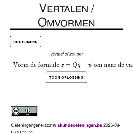
Vertalen /
Omvormen
HOOFDMENU
Vertaal of zet om
Vorm de formule
x
=
Q
q
+
ψ
om naar de vari
Vorm de formule 
=
+
 om naar de var
x
Q
q
ψ
TOON OPLOSSING
Oefeningengenerator
wiskundeoefeningen.be
2026-08-
06 21:13:23