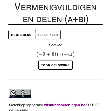
Vermenigvuldigen
en delen (a+bi)
HOOFDMENU
12 PER KEER
Bereken
(
−
9
+
8
i
)
⋅
(
−
4
i
)
(
−
9
+
8
)
⋅
(
−
4
)
i
i
TOON OPLOSSING
Oefeningengenerator
wiskundeoefeningen.be
2026-08-
08 13:44:59