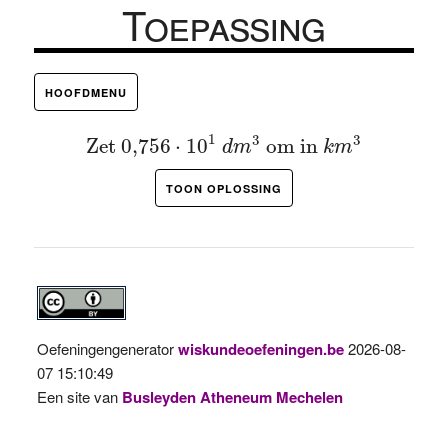
Toepassing
HOOFDMENU
Zet
0,756
⋅
10
1
d
m
3
om in
k
m
3
1
3
3
Zet 
0,756
⋅
10
 om in 
d
m
k
m
TOON OPLOSSING
Oefeningengenerator
wiskundeoefeningen.be
2026-08-
07 15:10:49
Een site van
Busleyden Atheneum Mechelen