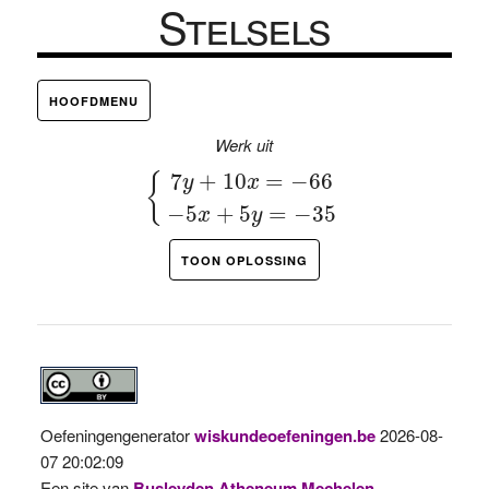
Stelsels
HOOFDMENU
Werk uit
{
7
y
+
10
x
=
−
66
−
5
x
+
5
y
=
−
35
7
+
10
=
−
66
{
y
x
−
5
+
5
=
−
35
x
y
TOON OPLOSSING
Oefeningengenerator
wiskundeoefeningen.be
2026-08-
07 20:02:09
Een site van
Busleyden Atheneum Mechelen