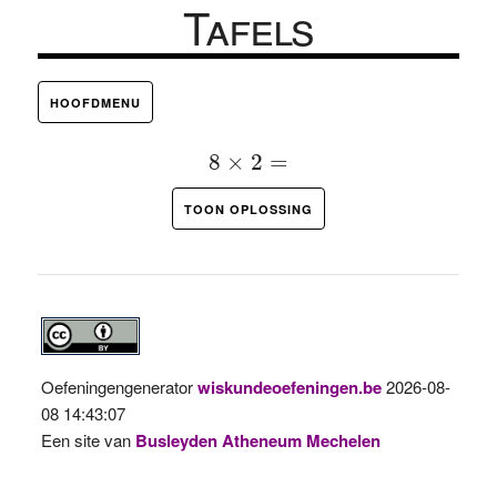
Tafels
HOOFDMENU
8
×
2
=
8
×
2
=
TOON OPLOSSING
Oefeningengenerator
wiskundeoefeningen.be
2026-08-
08 14:43:07
Een site van
Busleyden Atheneum Mechelen