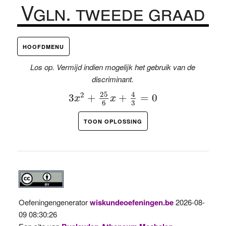
Vgln. tweede graad
HOOFDMENU
Los op. Vermijd indien mogelijk het gebruik van de
discriminant.
3
x
2
+
25
6
x
+
4
3
=
0
25
4
2
3
+
+
=
0
x
x
3
6
TOON OPLOSSING
Oefeningengenerator
wiskundeoefeningen.be
2026-08-
09 08:30:26