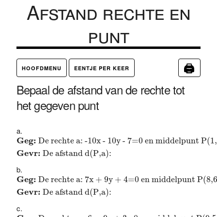
Afstand rechte en
punt
🖨
HOOFDMENU
EENTJE PER KEER
Bepaal de afstand van de rechte tot
het gegeven punt
Geg:
De rechte a: -10x - 10y - 7=0 en middelpunt P(
Geg: 
De rechte a: -10x - 10y - 7=0 en middelpunt P(1,
Gevr: 
De afstand d(P,a): 
Geg:
De rechte a: 7x + 9y + 4=0 en middelpunt P(8,
Geg: 
De rechte a: 7x + 9y + 4=0 en middelpunt P(8,6
Gevr: 
De afstand d(P,a): 
Geg:
De rechte a: -6x - 9y + 3=0 en middelpunt P(9,