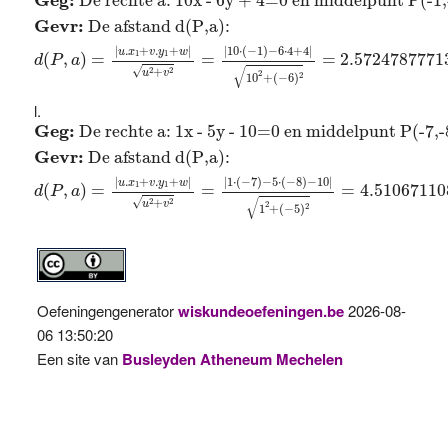
Geg: 
De rechte a: 10x - 6y + 4=0 en middelpunt P(-1,
Gevr: 
De afstand d(P,a): 
|
10
⋅
(
−
1
)
−
6
⋅
4
+
4
|
|
.
+
.
+
|
u
x
v
y
w
1
1
(
,
)
=
=
=
2.5724787771
d
P
a
√
√
2
2
+
u
v
2
2
10
+
(
−
6
)
Geg:
De rechte a: 1x - 5y - 10=0 en middelpunt P(-7
Geg: 
De rechte a: 1x - 5y - 10=0 en middelpunt P(-7,-
Gevr: 
De afstand d(P,a): 
|
1
⋅
(
−
7
)
−
5
⋅
(
−
8
)
−
10
|
|
.
+
.
+
|
u
x
v
y
w
1
1
(
,
)
=
=
=
4.51067110
d
P
a
√
√
2
2
+
u
v
2
2
1
+
(
−
5
)
Oefeningengenerator
wiskundeoefeningen.be
2026-08-
06 13:50:20
Een site van
Busleyden Atheneum Mechelen