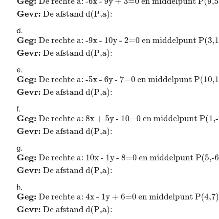
Geg: 
De rechte a: -6x - 9y + 3=0 en middelpunt P(9,5
Gevr: 
De afstand d(P,a): 
Geg:
De rechte a: -9x - 10y - 2=0 en middelpunt P(3
Geg: 
De rechte a: -9x - 10y - 2=0 en middelpunt P(3,1
Gevr: 
De afstand d(P,a): 
Geg:
De rechte a: -5x - 6y - 7=0 en middelpunt P(10
Geg: 
De rechte a: -5x - 6y - 7=0 en middelpunt P(10,1
Gevr: 
De afstand d(P,a): 
Geg:
De rechte a: 8x + 5y - 10=0 en middelpunt P(1
Geg: 
De rechte a: 8x + 5y - 10=0 en middelpunt P(1,-
Gevr: 
De afstand d(P,a): 
Geg:
De rechte a: 10x - 1y - 8=0 en middelpunt P(5,
Geg: 
De rechte a: 10x - 1y - 8=0 en middelpunt P(5,-6
Gevr: 
De afstand d(P,a): 
Geg:
De rechte a: 4x - 1y + 6=0 en middelpunt P(4,
Geg: 
De rechte a: 4x - 1y + 6=0 en middelpunt P(4,7)
Gevr: 
De afstand d(P,a): 