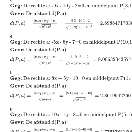
Geg:
De rechte a: -9x - 10y - 2=0 en middelpunt P(3
Geg: 
De rechte a: -9x - 10y - 2=0 en middelpunt P(3,1
Gevr: 
De afstand d(P,a): 
|
.
+
.
+
|
|
−
9
⋅
3
−
10
⋅
1
−
2
|
u
x
v
y
w
1
1
(
,
)
=
=
=
2.8988471703
d
P
a
√
2
2
√
2
2
+
(
−
9
)
+
(
−
10
)
u
v
Geg:
De rechte a: -5x - 6y - 7=0 en middelpunt P(10
Geg: 
De rechte a: -5x - 6y - 7=0 en middelpunt P(10,1
Gevr: 
De afstand d(P,a): 
|
.
+
.
+
|
|
−
5
⋅
10
−
6
⋅
1
−
7
|
u
x
v
y
w
1
1
(
,
)
=
=
=
8.06632343577
d
P
a
√
2
2
√
2
2
+
(
−
5
)
+
(
−
6
)
u
v
Geg:
De rechte a: 8x + 5y - 10=0 en middelpunt P(1
Geg: 
De rechte a: 8x + 5y - 10=0 en middelpunt P(1,-
Gevr: 
De afstand d(P,a): 
|
8
⋅
1
+
5
⋅
(
−
5
)
−
10
|
|
.
+
.
+
|
u
x
v
y
w
1
1
(
,
)
=
=
=
2.8619942760
d
P
a
√
2
2
√
+
2
2
u
v
8
+
5
Geg:
De rechte a: 10x - 1y - 8=0 en middelpunt P(5,
Geg: 
De rechte a: 10x - 1y - 8=0 en middelpunt P(5,-6
Gevr: 
De afstand d(P,a): 
|
10
⋅
5
−
1
⋅
(
−
6
)
−
8
|
|
.
+
.
+
|
u
x
v
y
w
1
1
(
,
)
=
=
=
4.7761785130