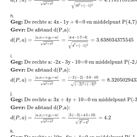
d
P
a
√
√
2
2
+
u
v
2
2
10
+
(
−
1
)
Geg:
De rechte a: 4x - 1y + 6=0 en middelpunt P(4,
Geg: 
De rechte a: 4x - 1y + 6=0 en middelpunt P(4,7)
Gevr: 
De afstand d(P,a): 
|
.
+
.
+
|
|
4
⋅
4
−
1
⋅
7
+
6
|
u
x
v
y
w
1
1
(
,
)
=
=
=
3.638034375545
d
P
a
√
√
2
2
+
u
v
2
2
4
+
(
−
1
)
Geg:
De rechte a: -2x - 3y - 10=0 en middelpunt P(-
Geg: 
De rechte a: -2x - 3y - 10=0 en middelpunt P(-2,
Gevr: 
De afstand d(P,a): 
|
−
2
⋅
(
−
2
)
−
3
⋅
8
−
10
|
|
.
+
.
+
|
u
x
v
y
w
1
1
(
,
)
=
=
=
8.320502943
d
P
a
√
2
2
√
2
2
+
(
−
2
)
+
(
−
3
)
u
v
Geg:
De rechte a: 3x + 4y + 10=0 en middelpunt P(-
Geg: 
De rechte a: 3x + 4y + 10=0 en middelpunt P(-3
Gevr: 
De afstand d(P,a): 
|
3
⋅
(
−
3
)
+
4
⋅
5
+
10
|
|
.
+
.
+
|
u
x
v
y
w
1
1
(
,
)
=
=
=
4.2
d
P
a
√
2
2
√
+
2
2
u
v
3
+
4
Geg:
De rechte a: 10x - 6y + 4=0 en middelpunt P(-