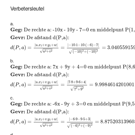
Verbetersleutel
Geg:
De rechte a: -10x - 10y - 7=0 en middelpunt P(
Geg: 
De rechte a: -10x - 10y - 7=0 en middelpunt P(1,
Gevr: 
De afstand d(P,a): 
|
−
10
⋅
1
−
10
⋅
(
−
6
)
−
7
|
|
.
+
.
+
|
u
x
v
y
w
1
1
(
,
)
=
=
=
3.04055915
d
P
a
√
2
2
√
2
2
+
(
−
10
)
+
(
−
10
)
u
v
Geg:
De rechte a: 7x + 9y + 4=0 en middelpunt P(8,
Geg: 
De rechte a: 7x + 9y + 4=0 en middelpunt P(8,6
Gevr: 
De afstand d(P,a): 
|
.
+
.
+
|
|
7
⋅
8
+
9
⋅
6
+
4
|
u
x
v
y
w
1
1
(
,
)
=
=
=
9.9984614201001
d
P
a
√
2
2
√
+
2
2
u
v
7
+
9
Geg:
De rechte a: -6x - 9y + 3=0 en middelpunt P(9,
Geg: 
De rechte a: -6x - 9y + 3=0 en middelpunt P(9,5
Gevr: 
De afstand d(P,a): 
|
.
+
.
+
|
|
−
6
⋅
9
−
9
⋅
5
+
3
|
u
x
v
y
w
1
1
(
,
)
=
=
=
8.87520313960
d
P
a
√
2
2
√
2
2
+
(
−
6
)
+
(
−
9
)
u
v