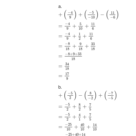
+
(
−
4
9
)
+
(
−
5
−
10
)
−
(
11
−
6
)
=
−
4
9
+
5
1
(
)
(
)
(
)
−
4
−
5
11
+
+
−
9
−
10
−
6
−
4
5
11
=
+
+
9
10
6
−
4
1
11
=
+
+
2
9
6
−
8
9
33
=
+
+
18
18
18
−
8
+
9
+
33
=
18
34
=
18
17
=
9
+
(
−
5
2
)
−
(
8
−
2
)
+
(
−
7
−
5
)
=
−
5
2
+
8
2
+
7
(
)
(
)
(
)
−
7
−
5
8
+
−
+
2
−
2
−
5
−
5
7
8
=
+
+
2
2
5
−
5
7
4
=
+
+
2
1
5
−
25
40
14
=
+
+
10
10
10
−
25
+
40
+
14