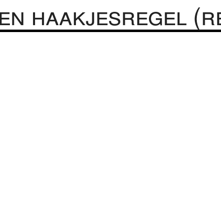
en haakjesregel (re