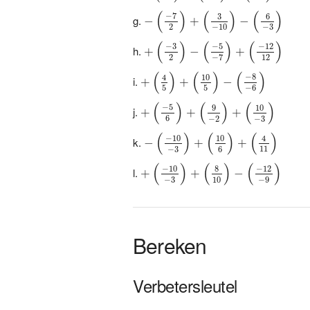
−
(
−
7
2
)
+
(
3
−
10
)
−
(
6
−
3
)
(
)
(
)
(
)
−
7
6
3
−
+
−
2
−
3
−
10
+
(
−
3
2
)
−
(
−
5
−
7
)
+
(
−
12
12
)
(
)
(
)
(
)
−
5
−
12
−
3
+
−
+
2
12
−
7
+
(
4
5
)
+
(
10
5
)
−
(
−
8
−
6
)
(
)
(
)
(
)
−
8
10
4
+
+
−
5
5
−
6
+
(
−
5
6
)
+
(
9
−
2
)
+
(
10
−
3
)
(
)
(
)
(
)
−
5
9
10
+
+
+
6
−
3
−
2
−
(
−
10
−
3
)
+
(
10
6
)
+
(
4
11
)
(
)
(
)
(
)
−
10
10
4
−
+
+
11
6
−
3
+
(
−
10
−
3
)
+
(
8
10
)
−
(
−
12
−
9
)
(
)
(
)
(
)
−
10
−
12
8
+
+
−
10
−
3
−
9
Bereken
Verbetersleutel