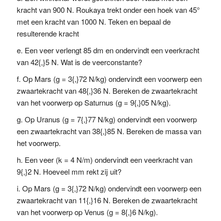
kracht van 900 N. Roukaya trekt onder een hoek van 45°
met een kracht van 1000 N. Teken en bepaal de
resulterende kracht
Een veer verlengt 85 dm en ondervindt een veerkracht
van 42{,}5 N. Wat is de veerconstante?
Op Mars (g = 3{,}72 N/kg) ondervindt een voorwerp een
zwaartekracht van 48{,}36 N. Bereken de zwaartekracht
van het voorwerp op Saturnus (g = 9{,}05 N/kg).
Op Uranus (g = 7{,}77 N/kg) ondervindt een voorwerp
een zwaartekracht van 38{,}85 N. Bereken de massa van
het voorwerp.
Een veer (k = 4 N/m) ondervindt een veerkracht van
9{,}2 N. Hoeveel mm rekt zij uit?
Op Mars (g = 3{,}72 N/kg) ondervindt een voorwerp een
zwaartekracht van 11{,}16 N. Bereken de zwaartekracht
van het voorwerp op Venus (g = 8{,}6 N/kg).