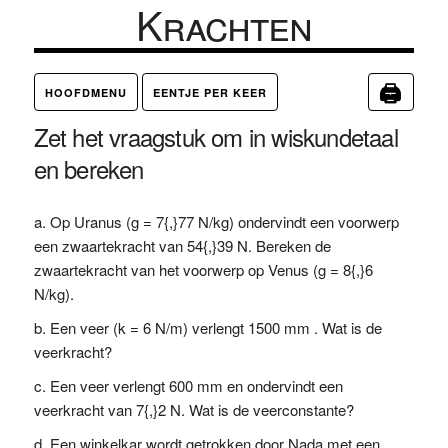
Krachten
🖨
HOOFDMENU
EENTJE PER KEER
Zet het vraagstuk om in wiskundetaal
en bereken
Op Uranus (g = 7{,}77 N/kg) ondervindt een voorwerp
een zwaartekracht van 54{,}39 N. Bereken de
zwaartekracht van het voorwerp op Venus (g = 8{,}6
N/kg).
Een veer (k = 6 N/m) verlengt 1500 mm . Wat is de
veerkracht?
Een veer verlengt 600 mm en ondervindt een
veerkracht van 7{,}2 N. Wat is de veerconstante?
Een winkelkar wordt getrokken door Nada met een