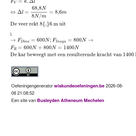
=
.
Δ
F
k
l
V
68
,
8
N
⇔
Δ
=
=
8
,
6
l
m
8
/
N
m
De veer rekt 8{,}6 m uit
→
F
D
i
n
a
=
600
N
;
F
I
n
a
y
a
=
800
N
→
F
R
=
600
N
+
800
N
=
14
→
=
600
;
=
800
→
F
N
F
N
D
i
n
a
I
n
a
y
a
=
600
+
800
=
1400
F
N
N
N
R
De kar beweegt met een resulterende kracht van 1400 
Oefeningengenerator
wiskundeoefeningen.be
2026-08-
08 21:08:52
Een site van
Busleyden Atheneum Mechelen