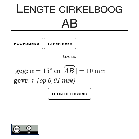
Lengte cirkelboog
AB
HOOFDMENU
12 PER KEER
Los op



geg:
α
=
15
∘
en
|
A
B
⏜
|
=
10
mm
gevr:
r
(op 
∘
 geg: 
=
15
 en 
|
|
=
10
 mm
α
A
B
gevr: 
 (op 0,01 nwk)
r
TOON OPLOSSING