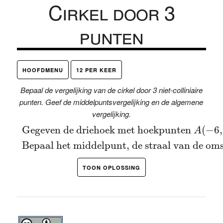
Cirkel door 3
punten
HOOFDMENU
12 PER KEER
Bepaal de vergelijking van de cirkel door 3 niet-colliniaire
punten. Geef de middelpuntsvergelijking en de algemene
vergelijking.
Gegeven de driehoek met hoekpunten
A
(
Gegeven de driehoek met hoekpunten 
(
−
6
,
A
Bepaal het middelpunt, de straal van de omsch
TOON OPLOSSING