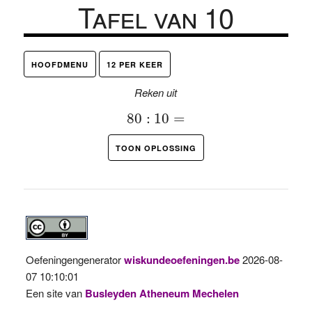
Tafel van 10
HOOFDMENU
12 PER KEER
Reken uit
80
:
10
=
80
:
10
=
TOON OPLOSSING
Oefeningengenerator
wiskundeoefeningen.be
2026-08-
07 10:10:01
Een site van
Busleyden Atheneum Mechelen